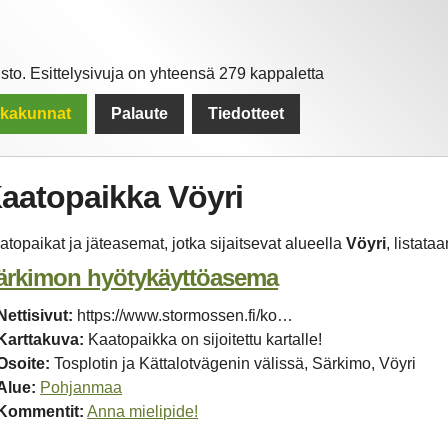
to. Esittelysivuja on yhteensä 279 kappaletta
kkakunnat
Palaute
Tiedotteet
aatopaikka Vöyri
atopaikat ja jäteasemat, jotka sijaitsevat alueella
Vöyri
, listataa
ärkimon hyötykäyttöasema
Nettisivut:
https://www.stormossen.fi/ko…
Karttakuva:
Kaatopaikka on sijoitettu kartalle!
Osoite:
Tosplotin ja Kättalotvägenin välissä, Särkimo, Vöyri
Alue:
Pohjanmaa
Kommentit:
Anna mielipide!