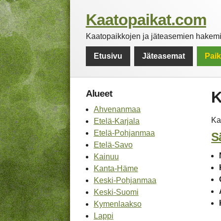
Kaatopaikat.com
Kaatopaikkojen ja jäteasemien hakemis
Etusivu
Jäteasemat
Pai
Alueet
K
Ahvenanmaa
Ka
Etelä-Karjala
Etelä-Pohjanmaa
S
Etelä-Savo
Kainuu
Kanta-Häme
Keski-Pohjanmaa
Keski-Suomi
Kymenlaakso
Lappi