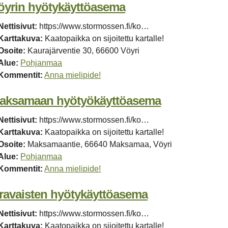
öyrin hyötykäyttöasema
Nettisivut:
https://www.stormossen.fi/ko…
Karttakuva:
Kaatopaikka on sijoitettu kartalle!
Osoite:
Kaurajärventie 30, 66600 Vöyri
Alue:
Pohjanmaa
Kommentit:
Anna mielipide!
aksamaan hyötyökäyttöasema
Nettisivut:
https://www.stormossen.fi/ko…
Karttakuva:
Kaatopaikka on sijoitettu kartalle!
Osoite:
Maksamaantie, 66640 Maksamaa, Vöyri
Alue:
Pohjanmaa
Kommentit:
Anna mielipide!
ravaisten hyötykäyttöasema
Nettisivut:
https://www.stormossen.fi/ko…
Karttakuva:
Kaatopaikka on sijoitettu kartalle!