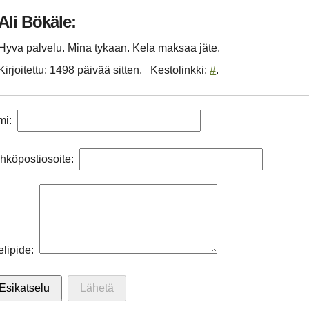
Ali Bökäle:
Hyva palvelu. Mina tykaan. Kela maksaa jäte.
Kirjoitettu: 1498 päivää sitten
Kestolinkki:
#
mi:
hköpostiosoite:
elipide: