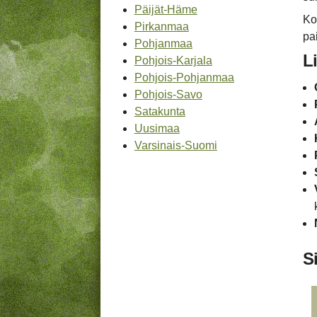
Päijät-Häme
Ko
Pirkanmaa
pa
Pohjanmaa
L
Pohjois-Karjala
Pohjois-Pohjanmaa
Pohjois-Savo
Satakunta
Uusimaa
Varsinais-Suomi
Si