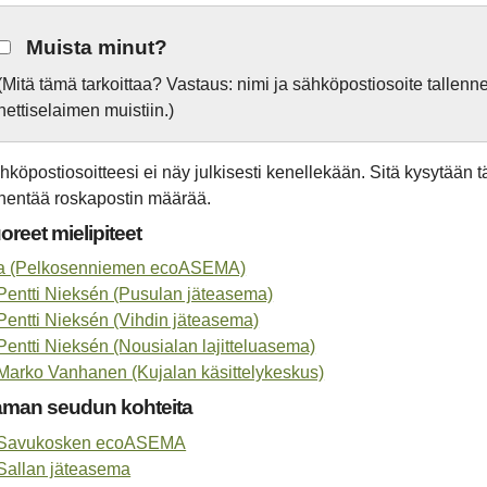
Muista minut?
(Mitä tämä tarkoittaa? Vastaus: nimi ja sähköpostiosoite tallen
nettiselaimen muistiin.)
hköpostiosoitteesi ei näy julkisesti kenellekään. Sitä kysytään 
hentää roskapostin määrää.
oreet mielipiteet
a (Pelkosenniemen ecoASEMA)
Pentti Nieksén (Pusulan jäteasema)
Pentti Nieksén (Vihdin jäteasema)
Pentti Nieksén (Nousialan lajitteluasema)
Marko Vanhanen (Kujalan käsittelykeskus)
man seudun kohteita
Savukosken ecoASEMA
Sallan jäteasema