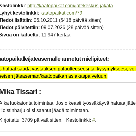
Kestolinkki:
http://kaatopaikat.com/jatekeskus-jakala
Lyhyt kestolinkki:
kaatopaikat.com/79
Tiedot lisättiin:
06.10.2011 (5418 päivää sitten)
Tiedot päivitettiin:
09.07.2026 (28 päivää sitten)
Sivua on katseltu:
11 947 kertaa
atopaikalle/jäteasemalle annetut mielipiteet:
s haluat saada vastauksen palautteeseesi tai kysymykseesi, voi
seisen jäteaseman/kaatopaikan asiakaspalveluun.
Mika Tissari :
Aika luokatonta toimintaa. Jos oikeasti työssäkäyvä haluaa jättei
Holstinharju olisi saanut jäädä toimintaan.
Kirjoitettu: 3709 päivää sitten
Kestolinkki:
#