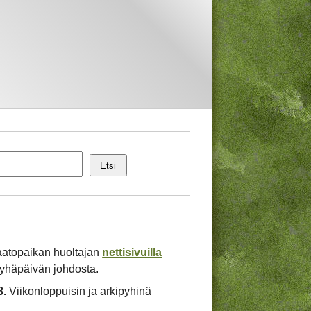
Etsi
/kaatopaikan huoltajan
nettisivuilla
 pyhäpäivän johdosta.
8.
Viikonloppuisin ja arkipyhinä