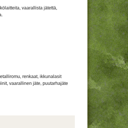
laitteita, vaarallista jätettä,
a.
talliromu, renkaat, ikkunalasit
nit, vaarallinen jäte, puutarhajäte