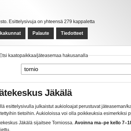
to. Esittelysivuja on yhteensä 279 kappaletta
kkakunnat
Palaute
Tiedotteet
Etsi kaatopaikkaa/jäteasemaa hakusanalla
ätekeskus Jäkälä
llä esittelysivulla julkaistut aukioloajat perustuvat jäteaseman
itettyihin tietoihin. Aukioloissa voi olla poikkeuksia esimerkiksi
tekeskus Jäkälä sijaitsee Torniossa.
Avoinna ma–pe kello 7–1
jettu.