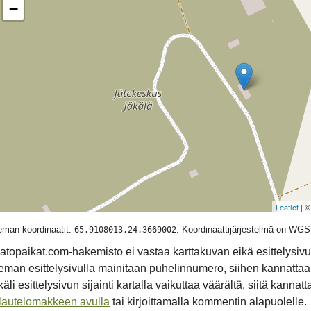
−
Leaflet
| 
man koordinaatit:
. Koordinaattijärjestelmä on WG
65.9108013,24.3669002
atopaikat.com-hakemisto ei vastaa karttakuvan eikä esittelysivun
eman esittelysivulla mainitaan puhelinnumero, siihen kannattaa
äli esittelysivun sijainti kartalla vaikuttaa väärältä, siitä kannat
lautelomakkeen avulla
tai kirjoittamalla kommentin alapuolelle.