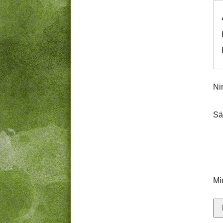
Ni
Sä
Mi