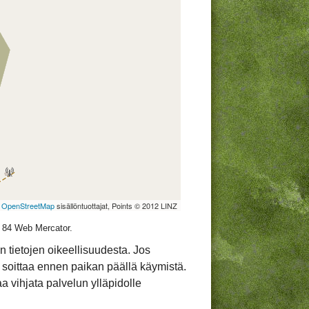
©
OpenStreetMap
sisällöntuottajat, Points © 2012 LINZ
S 84 Web Mercator.
 tietojen oikeellisuudesta. Jos
 soittaa ennen paikan päällä käymistä.
taa vihjata palvelun ylläpidolle