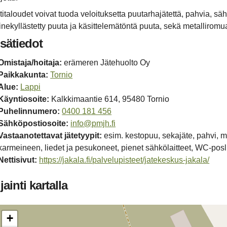
titaloudet voivat tuoda veloituksetta puutarhajätettä, pahvia, sähkö
inekyllästetty puuta ja käsittelemätöntä puuta, sekä metalliromu
isätiedot
Omistaja/hoitaja:
erämeren Jätehuolto Oy
Paikka­kunta:
Tornio
Alue:
Lappi
Käynti­osoite:
Kalkkimaantie 614, 95480 Tornio
Puhelin­numero:
0400 181 456
Sähköposti­osoite:
info@pmjh.fi
Vastaanotettavat jätetyypit:
esim. kestopuu, sekajäte, pahvi, me
karmeineen, liedet ja pesukoneet, pienet sähkölaitteet, WC-poslii
Netti­sivut:
https://jakala.fi/palvelupisteet/jatekeskus-jakala/
jainti kartalla
+