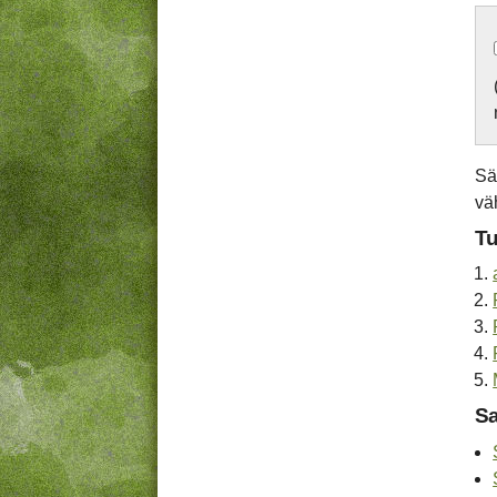
Sä
vä
Tu
Sa