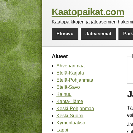
Kaatopaikat.com
Kaatopaikkojen ja jäteasemien hakemis
Etusivu
Jäteasemat
Pai
Alueet
Ahvenanmaa
Etelä-Karjala
Etelä-Pohjanmaa
Etelä-Savo
J
Kainuu
Kanta-Häme
Tä
Keski-Pohjanmaa
es
Keski-Suomi
Kymenlaakso
Jä
Lappi
sul