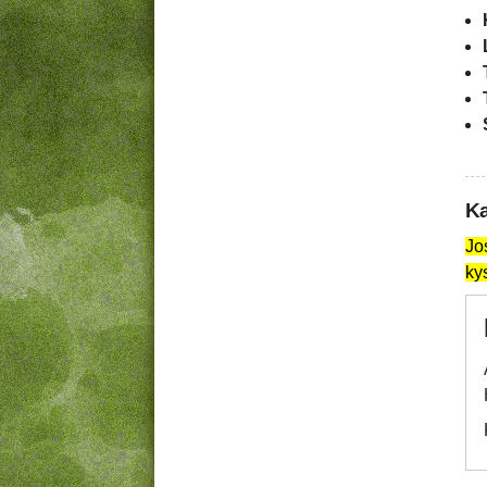
Ka
Jo
ky