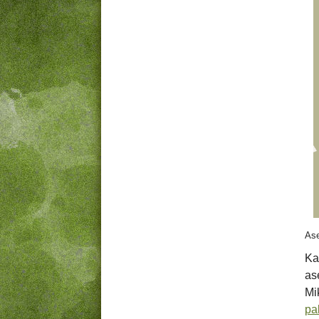
Ase
Ka
as
Mik
pa