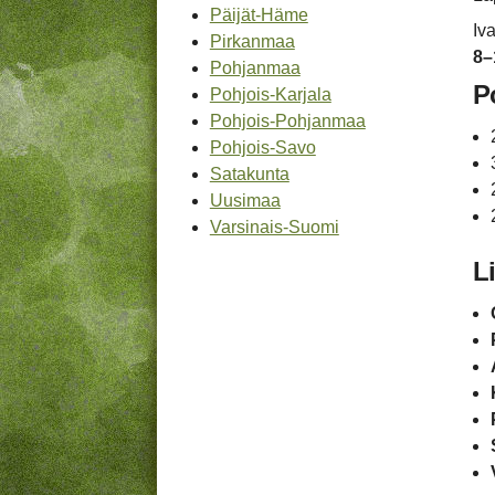
Päijät-Häme
Iv
Pirkanmaa
8–
Pohjanmaa
P
Pohjois-Karjala
Pohjois-Pohjanmaa
Pohjois-Savo
Satakunta
Uusimaa
Varsinais-Suomi
L