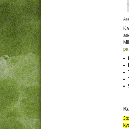
Ase
Ka
as
Mik
pa
Ka
Jo
ky