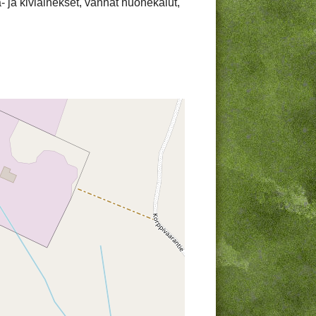
a- ja kiviainekset, vanhat huonekalut,