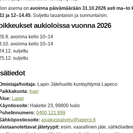
alon asema on
avoinna päivämäärään 31.10.2026 asti ma–to ke
11 ja 12–14.45
. Suljettu lauantaisin ja sunnuntaisin.
oikkeukset aukioloissa vuonna 2026
26.9. avoinna kello 10–14
3.10. avoinna kello 10–14
24.12. suljettu
25.12. suljettu
isätiedot
Omistaja/hoitaja:
Lapin Jätehuolto kuntayhtymä Lapeco
Paikka­kunta:
Inari
Alue:
Lappi
Käynti­osoite:
Haketie 23, 99800 Ivalo
Puhelin­numero:
0400 121 899
Sähköposti­osoite:
asiakaspalvelu@lapeco.fi
Vastaanotettavat jätetyypit:
esim. vaarallinen jäte, sähkölaitte