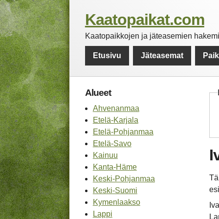
Kaatopaikat.com
Kaatopaikkojen ja jäteasemien hakemis
Etusivu
Jäteasemat
Pai
Alueet
Ahvenanmaa
Etelä-Karjala
Etelä-Pohjanmaa
Etelä-Savo
I
Kainuu
Kanta-Häme
Tä
Keski-Pohjanmaa
es
Keski-Suomi
Kymenlaakso
Iv
Lappi
La