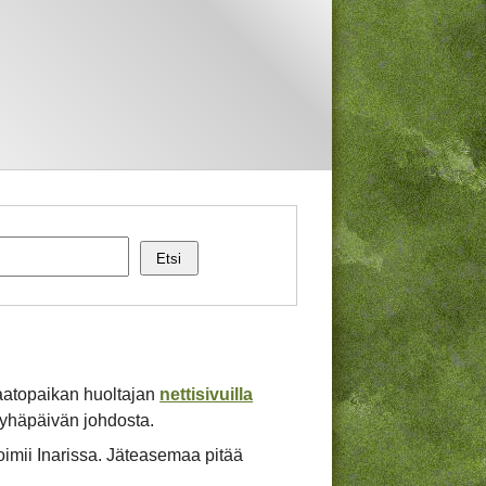
Etsi
/kaatopaikan huoltajan
nettisivuilla
 pyhäpäivän johdosta.
oimii Inarissa. Jäteasemaa pitää