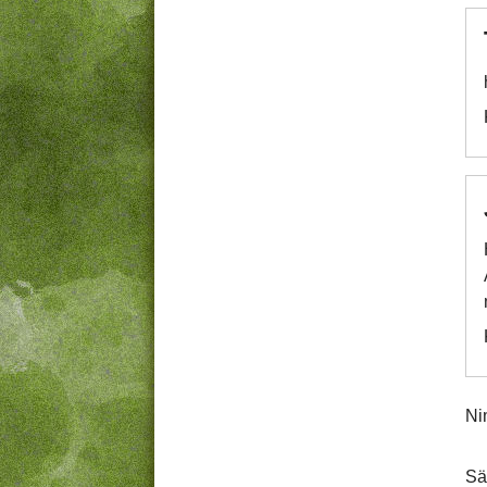
Ni
Sä