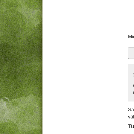
Mi
Sä
vä
Tu