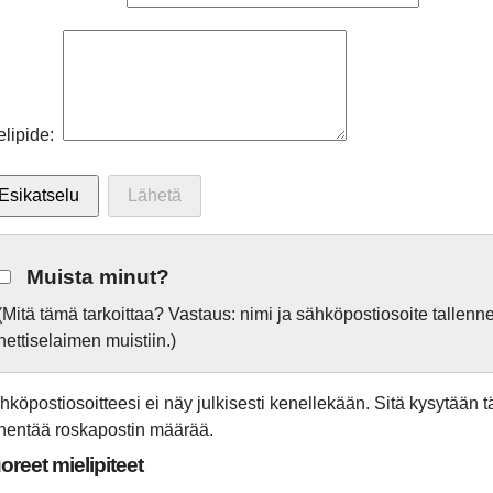
elipide:
Muista minut?
(Mitä tämä tarkoittaa? Vastaus: nimi ja sähköpostiosoite tallen
nettiselaimen muistiin.)
hköpostiosoitteesi ei näy julkisesti kenellekään. Sitä kysytään 
hentää roskapostin määrää.
oreet mielipiteet