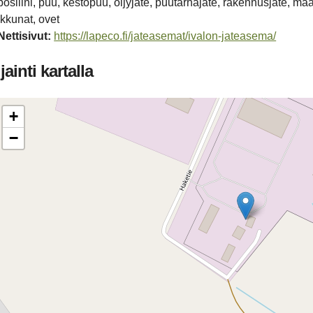
posliini, puu, kestopuu, öljyjäte, puutarhajäte, rakennusjäte, ma
ikkunat, ovet
Netti­sivut:
https://lapeco.fi/jateasemat/ivalon-jateasema/
jainti kartalla
+
−