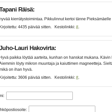
Tapani Räisä:
hyvää kierrätystoimintaa. Pikkulinnut kertoi tänne Pieksämäelle
Kirjoitettu: 4435 päivää sitten
Kestolinkki:
#
Juho-Lauri Hakovirta:
Hyvä paikka löytää aarteita, kunhan on hanskat mukana. Kävin
Aiemmin löyty mikron muuntaja ja kaiuttimen magneetteja. Siel
mikä on ihan hyvä.
Kirjoitettu: 3606 päivää sitten
Kestolinkki:
#
mi:
hköpostiosoite: