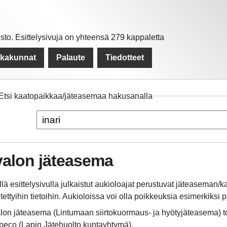
to. Esittelysivuja on yhteensä 279 kappaletta
kkakunnat
Palaute
Tiedotteet
Etsi kaatopaikkaa/jäteasemaa hakusanalla
valon jäteasema
llä esittelysivulla julkaistut aukioloajat perustuvat jäteaseman
itettyihin tietoihin. Aukioloissa voi olla poikkeuksia esimerkiksi
alon jäteasema (Lintumaan siirtokuormaus- ja hyötyjäteasema) t
peco (Lapin Jätehuolto kuntayhtymä).