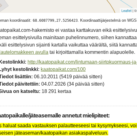
Leaflet
| 
man koordinaatit:
. Koordinaattijärjestelmä on WG
68.6087799,27.5256423
atopaikat.com-hakemisto ei vastaa karttakuvan eikä esittelysivun
eman esittelysivulla mainitaan puhelinnumero, siihen kannattaa
äli esittelysivun sijainti kartalla vaikuttaa väärältä, siitä kannat
lautelomakkeen avulla
tai kirjoittamalla kommentin alapuolelle.
Kestolinkki:
http://kaatopaikat.com/lintumaan-siirtokuormaus-j
Lyhyt kestolinkki:
kaatopaikat.com/100
Tiedot lisättiin:
06.10.2011 (5419 päivää sitten)
Tiedot päivitettiin:
04.07.2026 (34 päivää sitten)
Sivua on katseltu:
18 291 kertaa
atopaikalle/jäteasemalle annetut mielipiteet:
s haluat saada vastauksen palautteeseesi tai kysymykseesi, voi
seisen jäteaseman/kaatopaikan asiakaspalveluun.