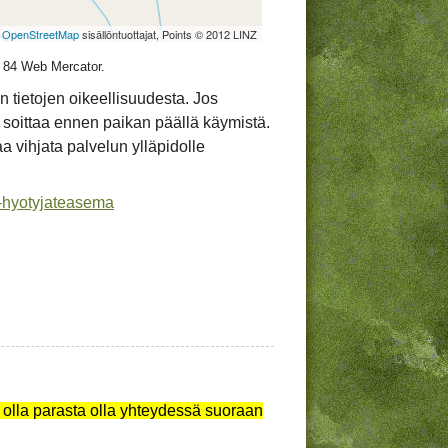
©
OpenStreetMap
sisällöntuottajat, Points © 2012 LINZ
S 84 Web Mercator.
 tietojen oikeellisuudesta. Jos
 soittaa ennen paikan päällä käymistä.
taa vihjata palvelun ylläpidolle
a-hyotyjateasema
 olla parasta olla yhteydessä suoraan