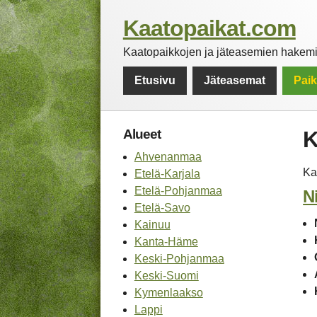
Kaatopaikat.com
Kaatopaikkojen ja jäteasemien hakemis
Etusivu
Jäteasemat
Pai
Alueet
K
Ahvenanmaa
Ka
Etelä-Karjala
Etelä-Pohjanmaa
N
Etelä-Savo
Kainuu
Kanta-Häme
Keski-Pohjanmaa
Keski-Suomi
Kymenlaakso
Lappi