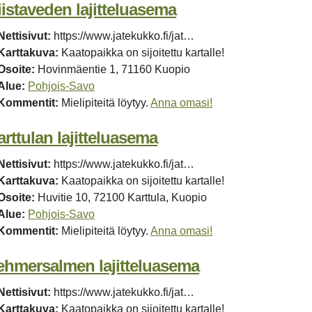
iistaveden lajitteluasema
Nettisivut:
https://www.jatekukko.fi/jat…
Karttakuva:
Kaatopaikka on sijoitettu kartalle!
Osoite:
Hovinmäentie 1, 71160 Kuopio
Alue:
Pohjois-Savo
Kommentit:
Mielipiteitä löytyy.
Anna omasi!
arttulan lajitteluasema
Nettisivut:
https://www.jatekukko.fi/jat…
Karttakuva:
Kaatopaikka on sijoitettu kartalle!
Osoite:
Huvitie 10, 72100 Karttula, Kuopio
Alue:
Pohjois-Savo
Kommentit:
Mielipiteitä löytyy.
Anna omasi!
ehmersalmen lajitteluasema
Nettisivut:
https://www.jatekukko.fi/jat…
Karttakuva:
Kaatopaikka on sijoitettu kartalle!