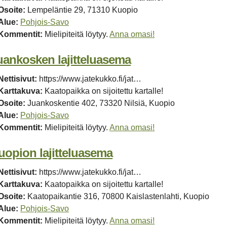
Osoite:
Lempeläntie 29, 71310 Kuopio
Alue:
Pohjois-Savo
Kommentit:
Mielipiteitä löytyy.
Anna omasi!
uankosken lajitteluasema
Nettisivut:
https://www.jatekukko.fi/jat…
Karttakuva:
Kaatopaikka on sijoitettu kartalle!
Osoite:
Juankoskentie 402, 73320 Nilsiä, Kuopio
Alue:
Pohjois-Savo
Kommentit:
Mielipiteitä löytyy.
Anna omasi!
uopion lajitteluasema
Nettisivut:
https://www.jatekukko.fi/jat…
Karttakuva:
Kaatopaikka on sijoitettu kartalle!
Osoite:
Kaatopaikantie 316, 70800 Kaislastenlahti, Kuopio
Alue:
Pohjois-Savo
Kommentit:
Mielipiteitä löytyy.
Anna omasi!