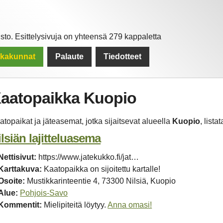
to. Esittelysivuja on yhteensä 279 kappaletta
kkakunnat
Palaute
Tiedotteet
aatopaikka Kuopio
atopaikat ja jäteasemat, jotka sijaitsevat alueella
Kuopio
, lista
ilsiän lajitteluasema
Nettisivut:
https://www.jatekukko.fi/jat…
Karttakuva:
Kaatopaikka on sijoitettu kartalle!
Osoite:
Mustikkarinteentie 4, 73300 Nilsiä, Kuopio
Alue:
Pohjois-Savo
Kommentit:
Mielipiteitä löytyy.
Anna omasi!