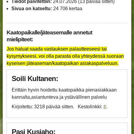
Tiedot päivitettiin:
24.07.2026 (13 päivää sitten)
Sivua on katseltu:
24 706 kertaa
Kaatopaikalle/jäteasemalle annetut
mielipiteet:
Jos haluat saada vastauksen palautteeseesi tai
kysymykseesi, voi olla parasta olla yhteydessä suoraan
kyseisen jäteaseman/kaatopaikan asiakaspalveluun.
Soili Kultanen:
Erittäin hyvin hoidettu kaatopaikka pienasiakkaan
kannalta,asiantunteva ja ystävällinen palvelu
Kirjoitettu: 3218 päivää sitten
Kestolinkki:
#
Pasi Kusiaho: