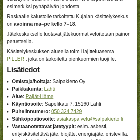
esimerkiksi pyhäpäivän johdosta.
Raskaalle kalustolle tarkoitettu Kujalan käsittelykeskus
on
avoinna ma–pe kello 7–18
.
Jätekeskukselle tuotavat jätekuormat veloitetaan painon
perusteella.
Käsittelykeskuksen alueella toimii lajitteluasema
PILLERI
, joka on tarkoitettu pienkuormien tuojille.
Lisätiedot
Omistaja/hoitaja:
Salpakierto Oy
Paikka­kunta:
Lahti
Alue:
Päijät-Häme
Käynti­osoite:
Sapelikatu 7, 15160 Lahti
Puhelin­numero:
050 324 7429
Sähköposti­osoite:
asiakaspalvelu@salpakierto.fi
Vastaanotettavat jätetyypit:
esim. asbesti,
erityiskäsiteltävä jäte, biojäte, energiajäte, eristevilla,