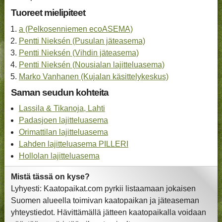
Tuoreet mielipiteet
a (Pelkosenniemen ecoASEMA)
Pentti Nieksén (Pusulan jäteasema)
Pentti Nieksén (Vihdin jäteasema)
Pentti Nieksén (Nousialan lajitteluasema)
Marko Vanhanen (Kujalan käsittelykeskus)
Saman seudun kohteita
Lassila & Tikanoja, Lahti
Padasjoen lajitteluasema
Orimattilan lajitteluasema
Lahden lajitteluasema PILLERI
Hollolan lajitteluasema
Mistä tässä on kyse?
Lyhyesti: Kaatopaikat.com pyrkii listaamaan jokaisen
Suomen alueella toimivan kaatopaikan ja jäteaseman
yhteystiedot. Hävittämällä jätteen kaatopaikalla voidaan