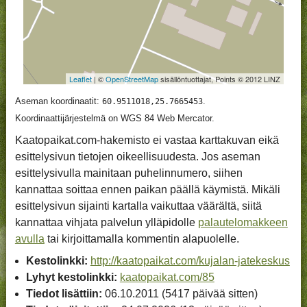
Leaflet
| ©
OpenStreetMap
sisällöntuottajat, Points © 2012 LINZ
Aseman koordinaatit:
.
60.9511018,25.7665453
Koordinaattijärjestelmä on WGS 84 Web Mercator.
Kaatopaikat.com-hakemisto ei vastaa karttakuvan eikä
esittelysivun tietojen oikeellisuudesta. Jos aseman
esittelysivulla mainitaan puhelinnumero, siihen
kannattaa soittaa ennen paikan päällä käymistä. Mikäli
esittelysivun sijainti kartalla vaikuttaa väärältä, siitä
kannattaa vihjata palvelun ylläpidolle
palautelomakkeen
avulla
tai kirjoittamalla kommentin alapuolelle.
Kestolinkki:
http://kaatopaikat.com/kujalan-jatekeskus
Lyhyt kestolinkki:
kaatopaikat.com/85
Tiedot lisättiin:
06.10.2011 (5417 päivää sitten)